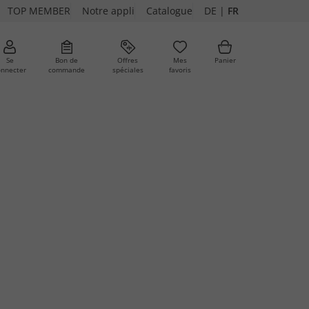
TOP MEMBER
Notre appli
Catalogue
DE
|
FR
Se
Bon de
Offres
Mes
Panier
onnecter
commande
spéciales
favoris
ures