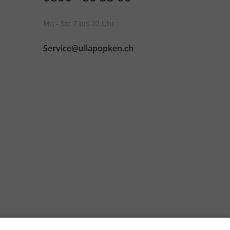
Mo - So: 7 bis 22 Uhr
Service@ullapopken.ch