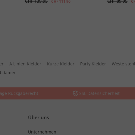
CHF 139,95
CHF 89,95
CHF 111,90
CH
er
A Linien Kleider
Kurze Kleider
Party Kleider
Weste steh
4 damen
Tage Rückgaberecht
SSL Datensicherheit
Über uns
Unternehmen