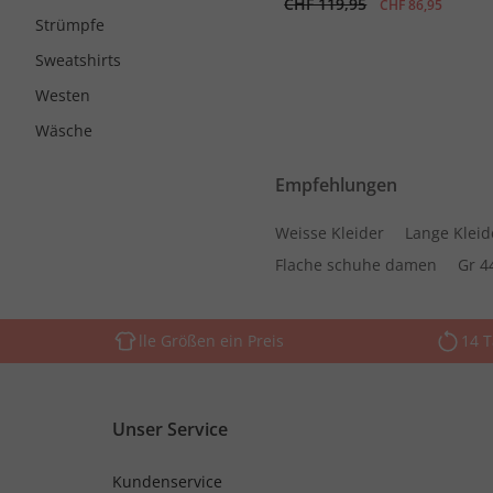
CHF 119,95
CHF 86,95
Strümpfe
Sweatshirts
Westen
Wäsche
Empfehlungen
Weisse Kleider
Lange Kleid
Flache schuhe damen
Gr 4
lle Größen ein Preis
14 
Unser Service
Kundenservice