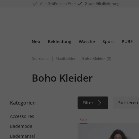
Alle Größen ein Preis
Gratis Filiallieferung
Neu
Bekleidung
Wäsche
Sport
PURE
|
|
Startseite
Maxikleider
Boho Kleider
(3)
Boho Kleider
Kategorien
Filter
Sortieren
Accessoires
Sale
Bademode
Bademäntel