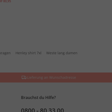
F 80,95
kragen
Henley shirt 7xl
Weste lang damen
Lieferung an Wunschadresse
Brauchst du Hilfe?
0800 - 80 33 00