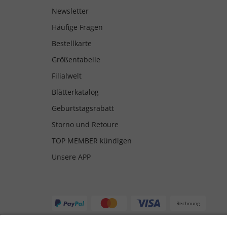
Newsletter
Häufige Fragen
Bestellkarte
Größentabelle
Filialwelt
Blätterkatalog
Geburtstagsrabatt
Storno und Retoure
TOP MEMBER kündigen
Unsere APP
Rechnung