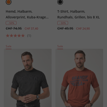
Hemd, Halbarm,
T-Shirt, Halbarm,
Alloverprint, Kuba-Kragen,
Rundhals, Grillen, bis 8 XL
bis 8 XL
- 50%
- 50%
CHF 74,95
CHF 49,95
CHF 37,40
CHF 24,90
(1)
Sale
Sale