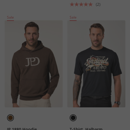
(2)
Sale
Sale
JP 1880 Hoodie,
T-Shirt, Halbarm,