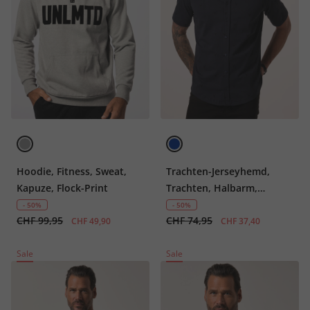
Hoodie, Fitness, Sweat,
Trachten-Jerseyhemd,
Kapuze, Flock-Print
Trachten, Halbarm,
Hirsch-Print, Mini-
- 50%
- 50%
CHF 99,95
CHF 74,95
Buttondown-Kragen,
CHF 49,90
CHF 37,40
Modern Fit, bis 8 XL
Sale
Sale