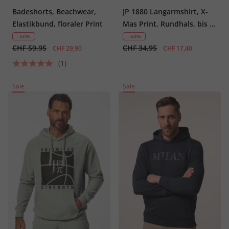
Badeshorts, Beachwear,
JP 1880 Langarmshirt, X-
Elastikbund, floraler Print
Mas Print, Rundhals, bis 8
XL
- 50%
- 50%
CHF 59,95
CHF 34,95
CHF 29,90
CHF 17,40
(1)
Sale
Sale