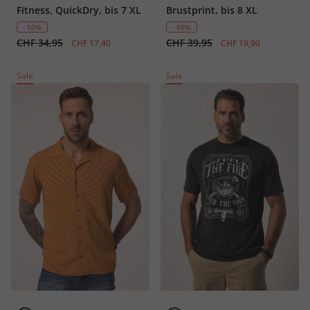
Fitness, QuickDry, bis 7 XL
Brustprint, bis 8 XL
- 50%
- 50%
CHF 34,95
CHF 39,95
CHF 17,40
CHF 19,90
Sale
Sale