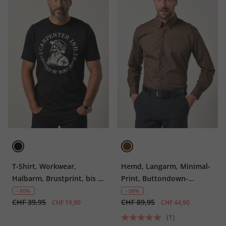
T-Shirt, Workwear,
Hemd, Langarm, Minimal-
Halbarm, Brustprint, bis 8
Print, Buttondown-
XL
Kragen, Modern Fit, bis 8
- 50%
- 50%
CHF 39,95
CHF 89,95
XL
CHF 19,90
CHF 44,90
(1)