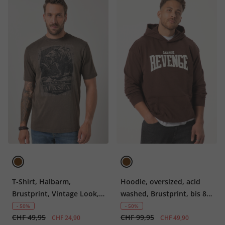
T-Shirt, Halbarm,
Hoodie, oversized, acid
Brustprint, Vintage Look,
washed, Brustprint, bis 8
bis 8 XL
XL
- 50%
- 50%
CHF 49,95
CHF 99,95
CHF 24,90
CHF 49,90