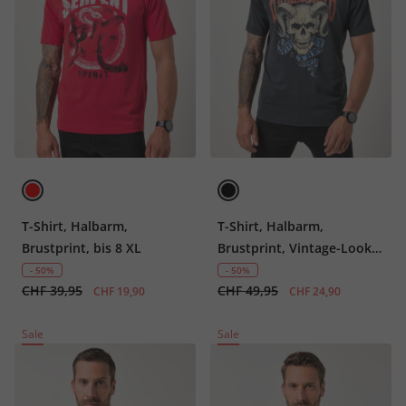
T-Shirt, Halbarm,
T-Shirt, Halbarm,
Brustprint, bis 8 XL
Brustprint, Vintage-Look,
bis 8 XL
- 50%
- 50%
CHF 39,95
CHF 49,95
CHF 19,90
CHF 24,90
Sale
Sale