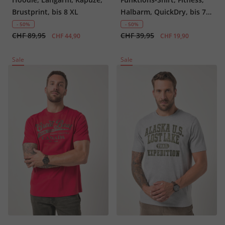
Brustprint, bis 8 XL
Halbarm, QuickDry, bis 7
XL
- 50%
- 50%
CHF 89,95
CHF 39,95
CHF 44,90
CHF 19,90
Sale
Sale