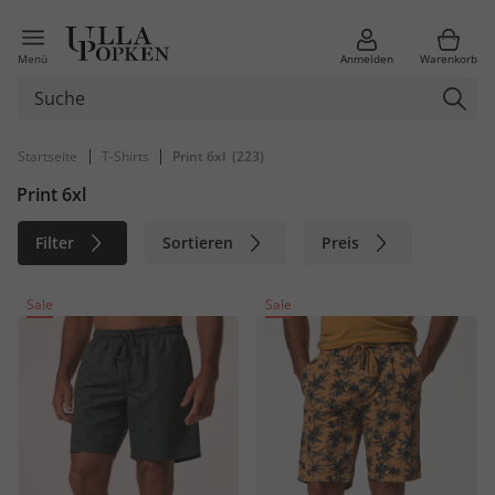
Menü
Anmelden
Warenkorb
|
|
Startseite
T-Shirts
Print 6xl
(223)
Print 6xl
Filter
Sortieren
Preis
Größe
Farbe
Marke
Sale
Sale
Material
Nachhaltig