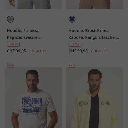
Hoodie, Fitness,
Hoodie, Brust-Print,
Kapuzensweater,
Kapuze, Kängurutasche,
Basketball-Print
bis 8 XL
- 50%
- 50%
CHF 99,95
CHF 99,95
CHF 49,90
CHF 49,90
Sale
Sale