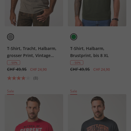
T-Shirt, Tracht, Halbarm,
T-Shirt, Halbarm,
grosser Print, Vintage
Brustprint, bis 8 XL
Look, Brustprint,
- 50%
- 50%
CHF 49,95
CHF 49,95
Rundhals
CHF 24,90
CHF 24,90
(8)
Sale
Sale