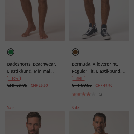
Badeshorts, Beachwear,
Bermuda, Alloverprint,
Elastikbund, Minimal
Regular Fit, Elastikbund,
Print, bis 8 XL
bis 8 XL
- 50%
- 50%
CHF 59,95
CHF 99,95
CHF 29,90
CHF 49,90
(3)
Sale
Sale