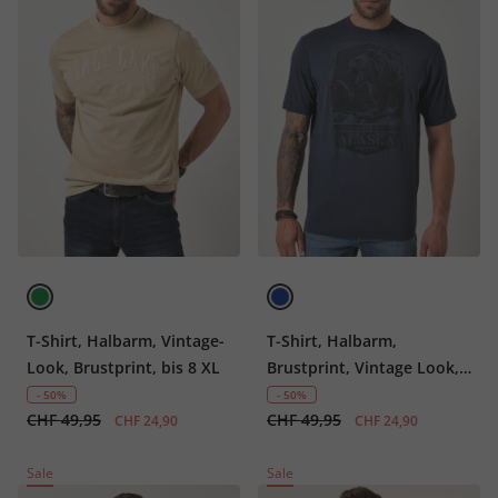
T-Shirt, Halbarm, Vintage-
T-Shirt, Halbarm,
Look, Brustprint, bis 8 XL
Brustprint, Vintage Look,
bis 8 XL
- 50%
- 50%
CHF 49,95
CHF 49,95
CHF 24,90
CHF 24,90
Sale
Sale