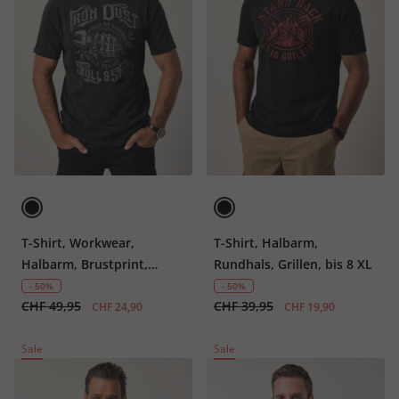
T-Shirt, Workwear,
T-Shirt, Halbarm,
Halbarm, Brustprint,
Rundhals, Grillen, bis 8 XL
Vintage Look, bis 8 XL
- 50%
- 50%
CHF 49,95
CHF 39,95
CHF 24,90
CHF 19,90
Sale
Sale