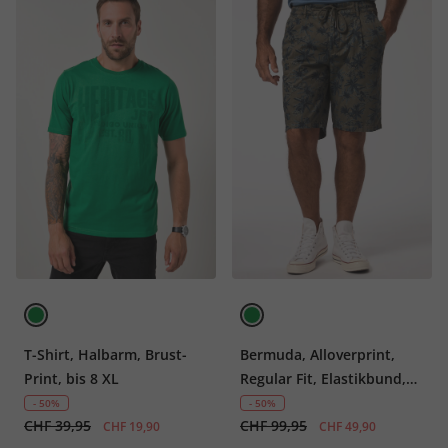
T-Shirt, Halbarm, Brust-
Bermuda, Alloverprint,
Print, bis 8 XL
Regular Fit, Elastikbund,
bis 8 XL
- 50%
- 50%
CHF 39,95
CHF 99,95
CHF 19,90
CHF 49,90