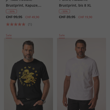
Brustprint, Kapuze,
Brustprint, bis 8 XL
Kängurutasche, bis 8 XL
- 50%
- 50%
CHF 99,95
CHF 39,95
CHF 49,90
CHF 19,90
(1)
Sale
Sale