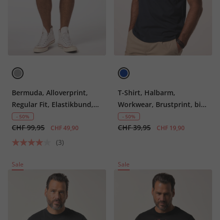
Bermuda, Alloverprint,
T-Shirt, Halbarm,
Regular Fit, Elastikbund,
Workwear, Brustprint, bis
bis 8 XL
8 XL
- 50%
- 50%
CHF 99,95
CHF 39,95
CHF 49,90
CHF 19,90
(3)
Sale
Sale