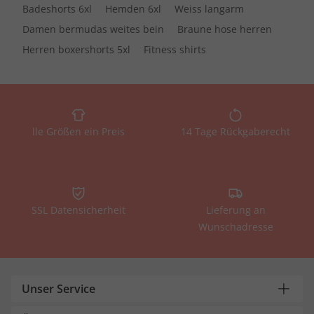
Badeshorts 6xl
Hemden 6xl
Weiss langarm
Damen bermudas weites bein
Braune hose herren
Herren boxershorts 5xl
Fitness shirts
lle Größen ein Preis
14 Tage Rückgaberecht
SSL Datensicherheit
Lieferung an
Wunschadresse
Unser Service