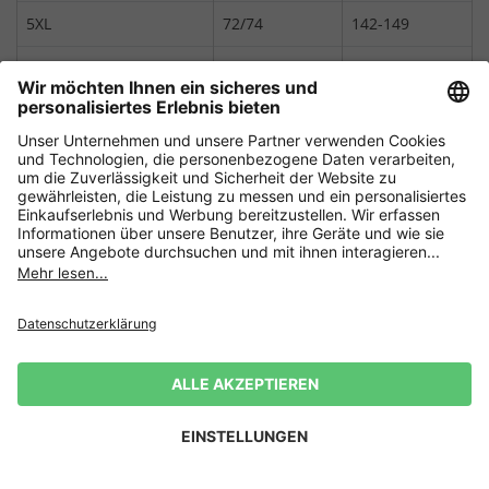
5XL
72/74
142-149
6XL
76/78
150-157
7XL
80/82
158-165
8XL
84/86
166-173
9XL
88/90
174-181
10XL
92/94
182-189
Tall-Größe
Internationale Größe
Brustumfang
LT
L
102-109
XLT
XL
110-117
2XT
2XL
118-125