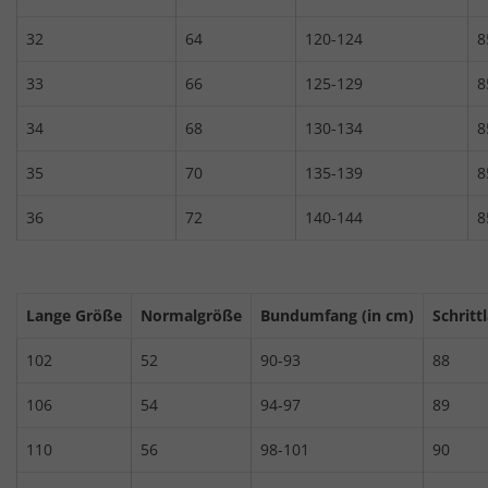
32
64
120-124
8
33
66
125-129
8
34
68
130-134
8
35
70
135-139
8
36
72
140-144
8
Lange Größe
Normalgröße
Bundumfang (in cm)
Schritt
102
52
90-93
88
106
54
94-97
89
110
56
98-101
90