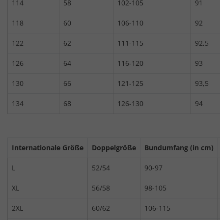
114
58
102-105
91
118
60
106-110
92
122
62
111-115
92,5
126
64
116-120
93
130
66
121-125
93,5
134
68
126-130
94
Internationale Größe
Doppelgröße
Bundumfang (in cm)
L
52/54
90-97
XL
56/58
98-105
2XL
60/62
106-115