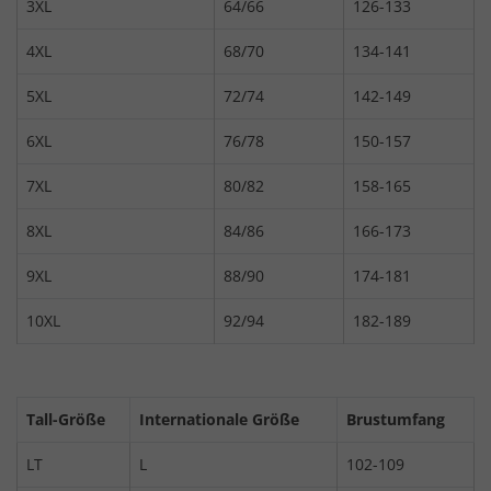
3XL
64/66
126-133
4XL
68/70
134-141
5XL
72/74
142-149
6XL
76/78
150-157
7XL
80/82
158-165
8XL
84/86
166-173
9XL
88/90
174-181
10XL
92/94
182-189
Tall-Größe
Internationale Größe
Brustumfang
LT
L
102-109