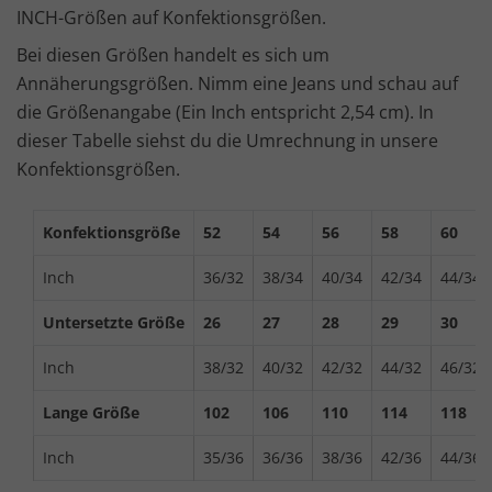
INCH-Größen auf Konfektionsgrößen.
Bei diesen Größen handelt es sich um
Annäherungsgrößen. Nimm eine Jeans und schau auf
die Größenangabe (Ein Inch entspricht 2,54 cm). In
dieser Tabelle siehst du die Umrechnung in unsere
Konfektionsgrößen.
Konfektionsgröße
52
54
56
58
60
Inch
36/32
38/34
40/34
42/34
44/34
Untersetzte Größe
26
27
28
29
30
Inch
38/32
40/32
42/32
44/32
46/32
Lange Größe
102
106
110
114
118
Inch
35/36
36/36
38/36
42/36
44/36