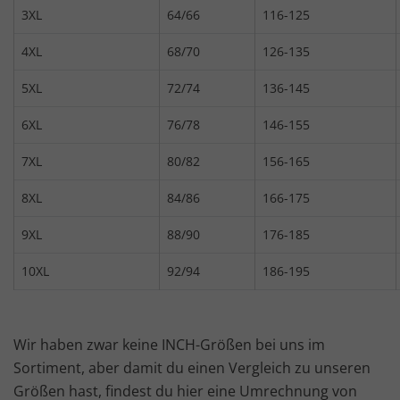
3XL
64/66
116-125
4XL
68/70
126-135
5XL
72/74
136-145
6XL
76/78
146-155
7XL
80/82
156-165
8XL
84/86
166-175
9XL
88/90
176-185
10XL
92/94
186-195
Wir haben zwar keine INCH-Größen bei uns im
Sortiment, aber damit du einen Vergleich zu unseren
Größen hast, findest du hier eine Umrechnung von