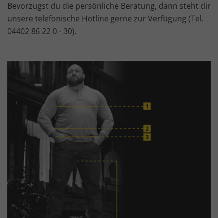
Bevorzugst du die persönliche Beratung, dann steht dir
unsere telefonische Hotline gerne zur Verfügung (Tel.
04402 86 22 0 - 30).