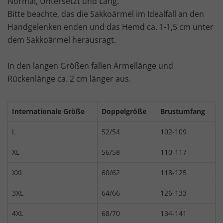
Normal, Untersetzt und Lang.
Bitte beachte, das die Sakkoärmel im Idealfall an den
Handgelenken enden und das Hemd ca. 1-1,5 cm unter
dem Sakkoärmel herausragt.
In den langen Größen fallen Ärmellänge und
Rückenlänge ca. 2 cm länger aus.
Internationale Größe
Doppelgröße
Brustumfang
L
52/54
102-109
XL
56/58
110-117
XXL
60/62
118-125
3XL
64/66
126-133
4XL
68/70
134-141