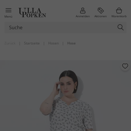
Anmelden
Aktionen
Warenkorb
Menü
Zurück
|
Startseite
|
Hosen
|
Hose