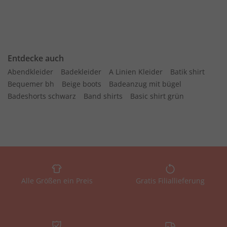
Entdecke auch
Abendkleider
Badekleider
A Linien Kleider
Batik shirt
Bequemer bh
Beige boots
Badeanzug mit bügel
Badeshorts schwarz
Band shirts
Basic shirt grün
Alle Größen ein Preis
Gratis Filiallieferung