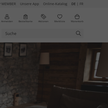
P MEMBER
Unsere App
Online-Katalog
DE
|
FR
Anmelden
Bestellkarte
Aktionen
Merkliste
Warenkorb