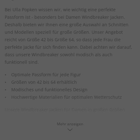
Bei Ulla Popken wissen wir, wie wichtig eine perfekte
Passform ist - besonders bei Damen Windbreaker Jacken.
Deshalb bieten wir Ihnen eine große Auswahl an Schnitten
und Modellen speziell für große Größen. Unser Angebot
reicht von Größe 42 bis Größe 64, so dass jede Frau die
perfekte Jacke für sich finden kann. Dabei achten wir darauf,
dass unsere Windbreaker sowohl modisch als auch
funktionell sind.
• Optimale Passform für jede Figur
• Größen von 42 bis 64 erhältlich
• Modisches und funktionelles Design
• Hochwertige Materialien für optimalen Wetterschutz
Unsere Windbreaker Jacken für Damen in großen Größen
bestehen aus hochwertigen Materialien, die einen effektiven
Mehr anzeigen
Schutz vor Wind und Wetter bieten. Die Jacken sind nicht nur
winddicht, sondern auch wasserabweisend und
atmungsaktiv. So bleiben Sie bei jedem Wetter trocken und