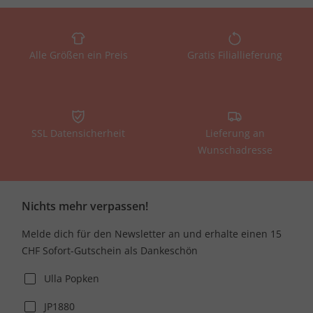
komfortabel. Darüber hinaus legen wir großen Wert auf die
Verarbeitung unserer Produkte, um eine lange Lebensdauer
und beste Qualität zu gewährleisten.
Alle Größen ein Preis
Gratis Filiallieferung
Damen Windbreaker in vielen Farben und
Designs
SSL Datensicherheit
Lieferung an
Wir bieten Ihnen eine große Auswahl an Damen-
Wunschadresse
Windbreaker-Jacken in verschiedenen Stilen und Farben,
sodass für jeden Geschmack etwas dabei ist. Ob klassische
Töne wie Schwarz oder Grau, knallige Farben wie Rot oder
Nichts mehr verpassen!
Blau oder trendige Muster - bei uns finden Sie die perfekte
Jacke für jeden Anlass. Kombinieren Sie Ihre Windbreaker
Melde dich für den Newsletter an und erhalte einen 15
Jacke mit unseren anderen modischen Kleidungsstücken in
CHF Sofort-Gutschein als Dankeschön
großen Größen für einen stilvollen Auftritt.
Ulla Popken
Damen Windbreaker: funktionale Details für
JP1880