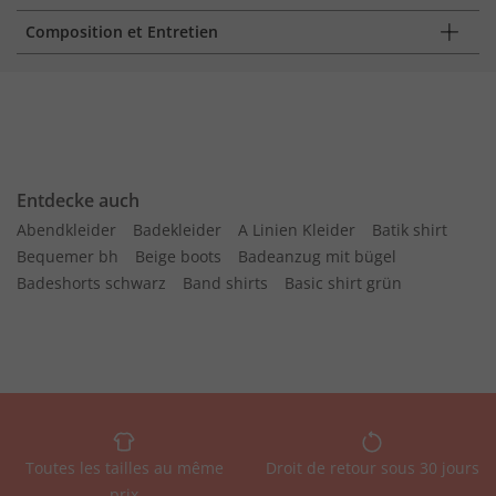
Composition et Entretien
Entdecke auch
Abendkleider
Badekleider
A Linien Kleider
Batik shirt
Bequemer bh
Beige boots
Badeanzug mit bügel
Badeshorts schwarz
Band shirts
Basic shirt grün
Toutes les tailles au même
Droit de retour sous 30 jours
prix