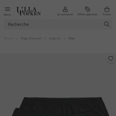
Se connecter
Offres spéciales
Panier
Menu
Retour
|
Page d’accueil
|
Lingerie
|
Slips