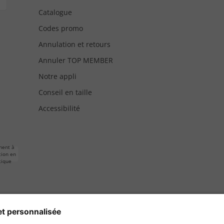
Catalogue
Codes promo
Annulation et retours
Annuler TOP MEMBER
Notre appli
Conseil en taille
Accessibilité
ment à
tion en
tique