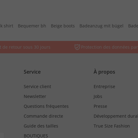
k shirt
Bequemer bh
Beige boots
Badeanzug mit bügel
Bade
t de retour sous 30 jours
Protection des données par
Service
À propos
Service client
Entreprise
Newsletter
Jobs
Questions fréquentes
Presse
Commande directe
Développement dura
Guide des tailles
True Size Fashion
BOUTIQUES