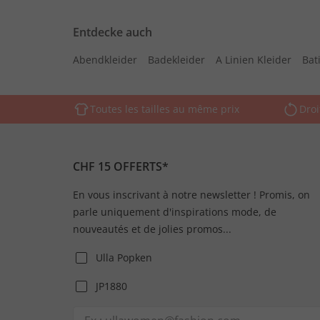
Entdecke auch
Abendkleider
Badekleider
A Linien Kleider
Bati
Toutes les tailles au même prix
Droi
CHF 15 OFFERTS*
En vous inscrivant à notre newsletter ! Promis, on
parle uniquement d'inspirations mode, de
nouveautés et de jolies promos...
Ulla Popken
JP1880