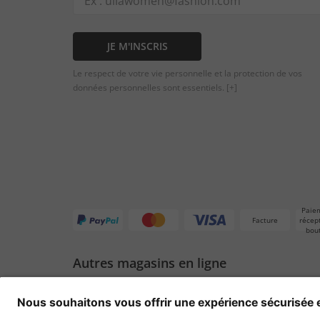
JE M'INSCRIS
Le respect de votre vie personnelle et la protection de vos
données personnelles sont essentiels.
[+]
Paie
Facture
récep
bou
Autres magasins en ligne
Suisse