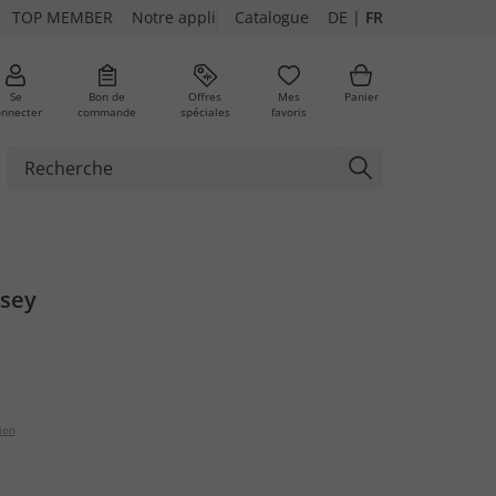
TOP MEMBER
Notre appli
Catalogue
DE
|
FR
Se
Bon de
Offres
Mes
Panier
onnecter
commande
spéciales
favoris
ures
rsey
ion