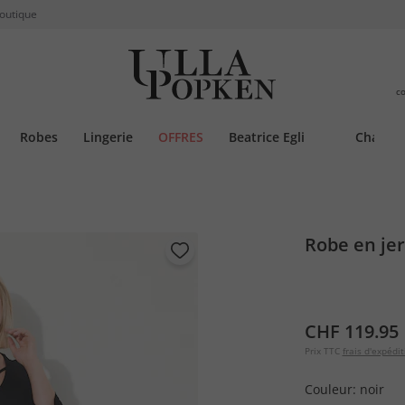
boutique
c
Robes
Lingerie
OFFRES
Beatrice Egli
Chauss
Robe en je
CHF 119.95
Prix TTC
frais d'expédit
Couleur:
noir