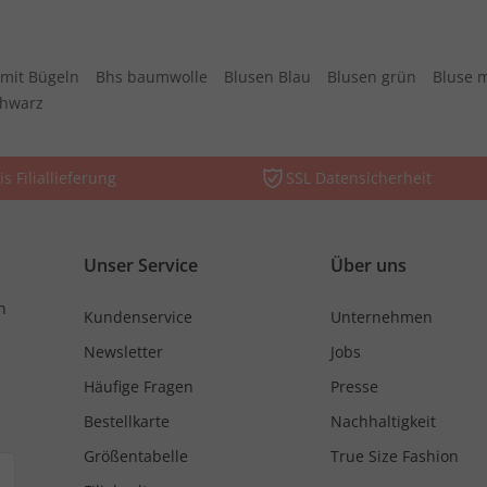
mit Bügeln
Bhs baumwolle
Blusen Blau
Blusen grün
Bluse 
chwarz
is Filiallieferung
SSL Datensicherheit
Unser Service
Über uns
n
Kundenservice
Unternehmen
Newsletter
Jobs
Häufige Fragen
Presse
Bestellkarte
Nachhaltigkeit
Größentabelle
True Size Fashion