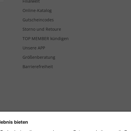
Filialwelt
Online-Katalog
Gutscheincodes
Storno und Retoure
TOP MEMBER kündigen
Unsere APP
Größenberatung
Barrierefreiheit