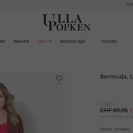
TO
der
Wäsche
SALE %
Beatrice Egli
Schuhe
Bermuda, L
- 16%
CHF 89.95
C
Preis inkl. MwSt. zzgl.
V
Farbe:
schwarz