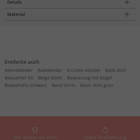
Details
Material
Entdecke auch
Abendkleider
Badekleider
A Linien Kleider
Batik shirt
Bequemer bh
Beige boots
Badeanzug mit bügel
Badeshorts schwarz
Band shirts
Basic shirt grün
Alle Größen ein Preis
Gratis Filiallieferung