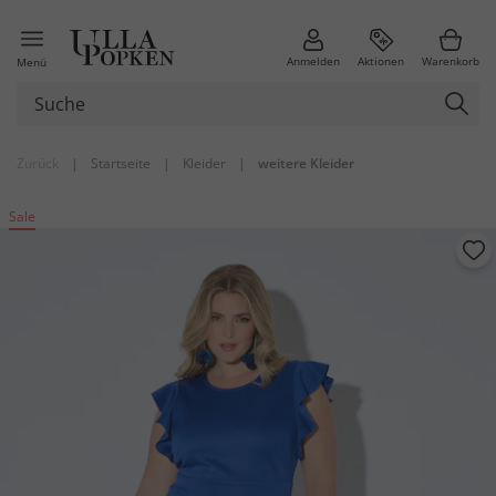
Anmelden
Aktionen
Warenkorb
Menü
Zurück
|
Startseite
|
Kleider
|
weitere Kleider
Sale