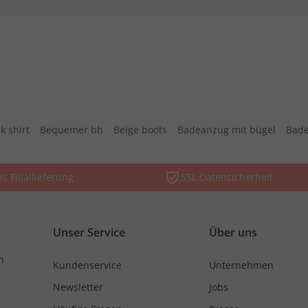
k shirt
Bequemer bh
Beige boots
Badeanzug mit bügel
Bade
is Filiallieferung
SSL Datensicherheit
Unser Service
Über uns
n
Kundenservice
Unternehmen
Newsletter
Jobs