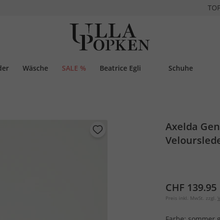
TO
der
Wäsche
SALE %
Beatrice Egli
Schuhe
Axelda Geno
Velourslede
CHF 139.95
Preis inkl. MwSt. zzgl.
V
Farbe:
sommer 