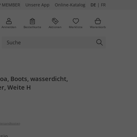
P MEMBER
Unsere App
Online-Katalog
DE
|
FR
Anmelden
Bestellkarte
Aktionen
Merkliste
Warenkorb
a, Boots, wasserdicht,
r, Weite H
ersandkosten
grün