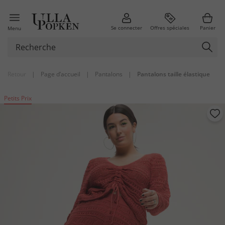
Se connecter
Offres spéciales
Panier
Menu
Retour
|
Page d’accueil
|
Pantalons
|
Pantalons taille élastique
Petits Prix