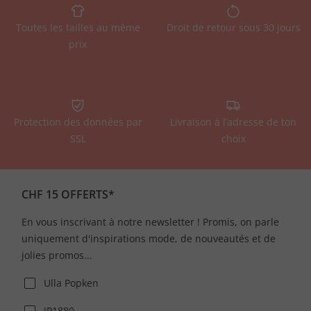
Toutes les tailles au même
Droit de retour sous 30 jours
prix
Protection des données par
Livraison à l’adresse de ton
SSL
choix
CHF 15 OFFERTS*
En vous inscrivant à notre newsletter ! Promis, on parle
uniquement d'inspirations mode, de nouveautés et de
jolies promos...
Ulla Popken
JP1880