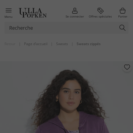
Se connecter
Offres spéciales
Panier
Menu
Retour
|
Page d’accueil
|
Sweats
|
Sweats zippés