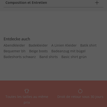
Composition et Entretien
Entdecke auch
Abendkleider
Badekleider
A Linien Kleider
Batik shirt
Bequemer bh
Beige boots
Badeanzug mit bügel
Badeshorts schwarz
Band shirts
Basic shirt grün
Toutes les tailles au même
Droit de retour sous 30 jours
prix