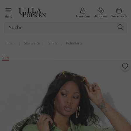
Anmelden
Aktionen
Warenkorb
Menü
Zurück
|
Startseite
|
Shirts
|
Poloshirts
Sale