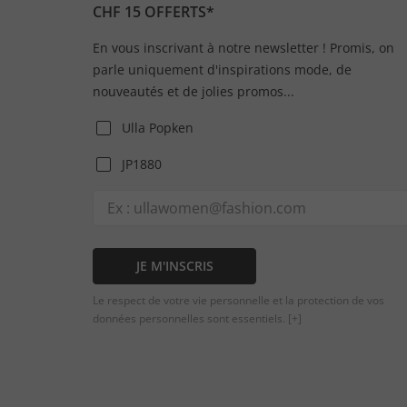
CHF 15 OFFERTS*
En vous inscrivant à notre newsletter ! Promis, on
parle uniquement d'inspirations mode, de
nouveautés et de jolies promos...
Ulla Popken
JP1880
JE M'INSCRIS
Le respect de votre vie personnelle et la protection de vos
données personnelles sont essentiels.
[+]