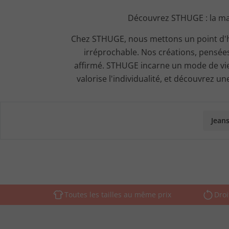
Découvrez STHUGE : la mar
Chez STHUGE, nous mettons un point d'hon
irréprochable. Nos créations, pensé
affirmé. STHUGE incarne un mode de vie
valorise l'individualité, et découvrez u
Jean
Toutes les tailles au même prix
Droi