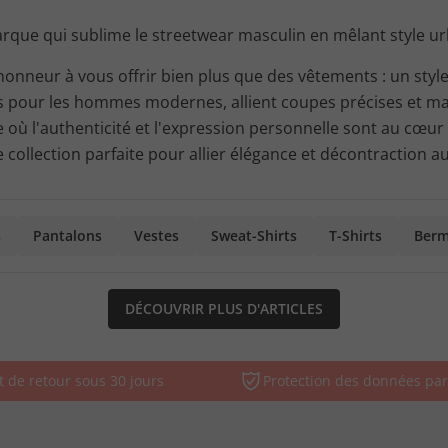
que qui sublime le streetwear masculin en mêlant style u
neur à vous offrir bien plus que des vêtements : un style
es pour les hommes modernes, allient coupes précises et m
 où l'authenticité et l'expression personnelle sont au cœu
ne collection parfaite pour allier élégance et décontraction
s
Pantalons
Vestes
Sweat-Shirts
T-Shirts
Ber
DÉCOUVRIR PLUS D'ARTICLES
t de retour sous 30 jours
Protection des données par