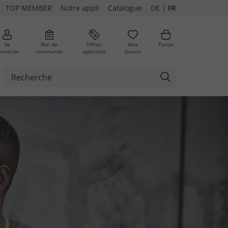
TOP MEMBER
Notre appli
Catalogue
DE
|
FR
Se
Bon de
Offres
Mes
Panier
onnecter
commande
spéciales
favoris
ures