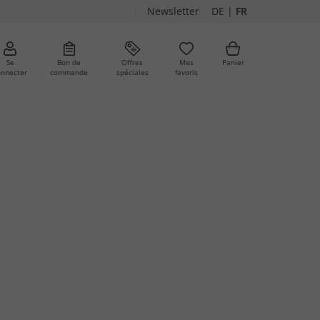
Newsletter
DE
|
FR
Se
Bon de
Offres
Mes
Panier
onnecter
commande
spéciales
favoris