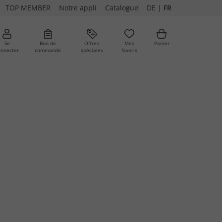
TOP MEMBER
Notre appli
Catalogue
DE
|
FR
Se
Bon de
Offres
Mes
Panier
onnecter
commande
spéciales
favoris
ures