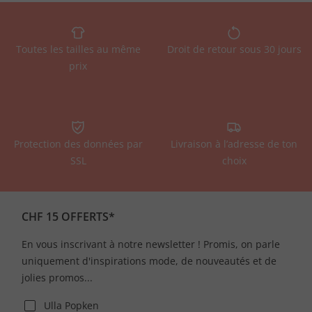
Toutes les tailles au même
Droit de retour sous 30 jours
prix
Protection des données par
Livraison à l’adresse de ton
SSL
choix
CHF 15 OFFERTS*
En vous inscrivant à notre newsletter ! Promis, on parle
uniquement d'inspirations mode, de nouveautés et de
jolies promos...
Ulla Popken