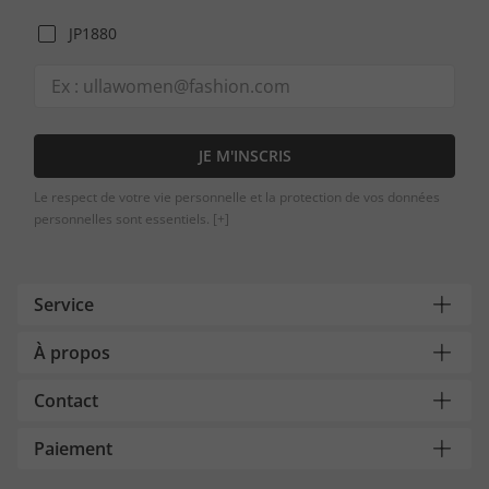
JP1880
JE M'INSCRIS
Le respect de votre vie personnelle et la protection de vos données
personnelles sont essentiels.
[+]
Service
À propos
Contact
Paiement