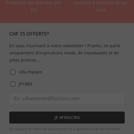
Protection des données par
Livraison à l’adresse de ton
SSL
choix
CHF 15 OFFERTS*
En vous inscrivant à notre newsletter ! Promis, on parle
uniquement d'inspirations mode, de nouveautés et de
jolies promos...
Ulla Popken
JP1880
JE M'INSCRIS
Le respect de votre vie personnelle et la protection de vos données