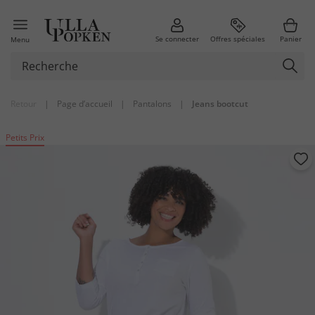
Se connecter
Offres spéciales
Panier
Menu
Retour
|
Page d’accueil
|
Pantalons
|
Jeans bootcut
Petits Prix