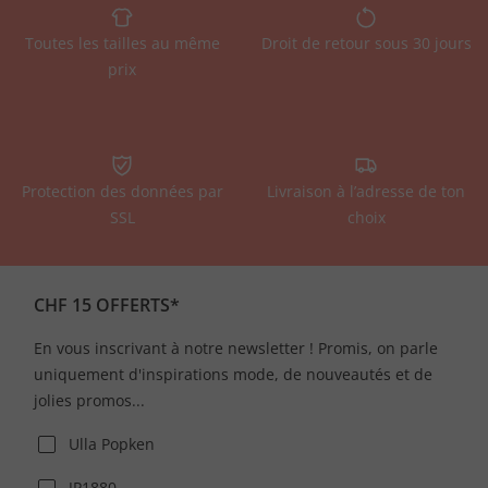
Toutes les tailles au même
Droit de retour sous 30 jours
prix
Protection des données par
Livraison à l’adresse de ton
SSL
choix
CHF 15 OFFERTS*
En vous inscrivant à notre newsletter ! Promis, on parle
uniquement d'inspirations mode, de nouveautés et de
jolies promos...
Ulla Popken
JP1880