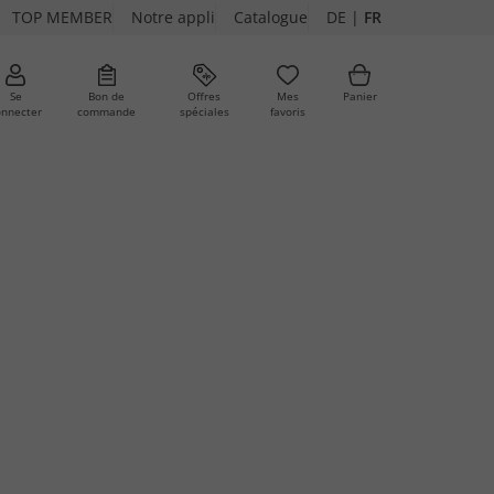
TOP MEMBER
Notre appli
Catalogue
DE
|
FR
Se
Bon de
Offres
Mes
Panier
onnecter
commande
spéciales
favoris
ures