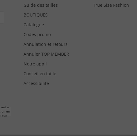
Guide des tailles
True Size Fashion
BOUTIQUES
Catalogue
Codes promo
Annulation et retours
Annuler TOP MEMBER
Notre appli
Conseil en taille
Accessibilité
ment à
tion en
tique