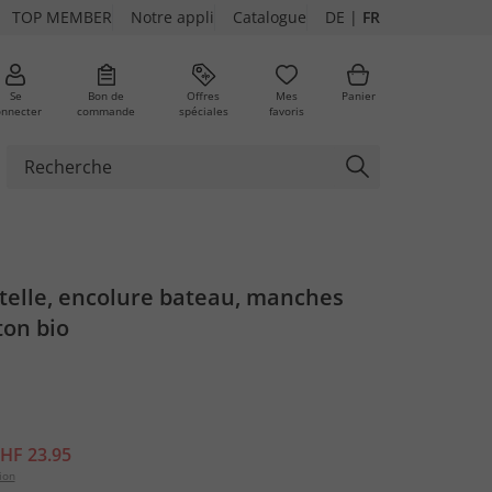
TOP MEMBER
Notre appli
Catalogue
DE
|
FR
Se
Bon de
Offres
Mes
Panier
onnecter
commande
spéciales
favoris
ures
ntelle, encolure bateau, manches
ton bio
HF 23.95
ion