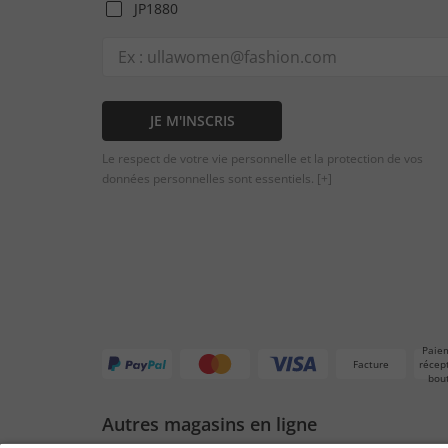
JP1880
JE M'INSCRIS
Le respect de votre vie personnelle et la protection de vos
données personnelles sont essentiels.
[+]
Paie
Facture
récep
bou
Autres magasins en ligne