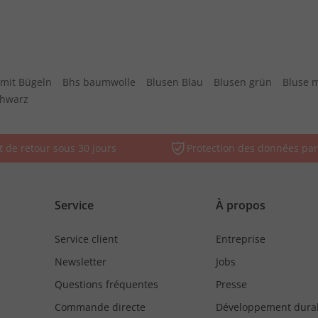
mit Bügeln
Bhs baumwolle
Blusen Blau
Blusen grün
Bluse 
chwarz
t de retour sous 30 jours
Protection des données par
Service
À propos
Service client
Entreprise
Newsletter
Jobs
Questions fréquentes
Presse
Commande directe
Développement dura