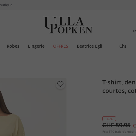
boutique
c
Robes
Lingerie
OFFRES
Beatrice Egli
Chauss
T-shirt, de
courtes, co
- 60%
CHF 59.95
C
Prix TTC
frais d'expédit