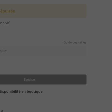
 épuisée
ne vif
Guide des tailles
aille
Épuisé
 disponibilité en boutique
uit