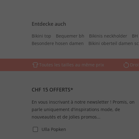
Entdecke auch
Bikini top
Bequemer bh
Bikinis neckholder
BH 
Besondere hosen damen
Bikini oberteil damen s
Toutes les tailles au même prix
Droi
CHF 15 OFFERTS*
En vous inscrivant à notre newsletter ! Promis, on
parle uniquement d'inspirations mode, de
nouveautés et de jolies promos...
Ulla Popken