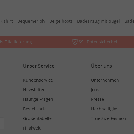
k shirt
Bequemer bh
Beige boots
Badeanzug mit bügel
Bade
is Filiallieferung
SSL Datensicherheit
Unser Service
Über uns
n
Kundenservice
Unternehmen
Newsletter
Jobs
Häufige Fragen
Presse
Bestellkarte
Nachhaltigkeit
Größentabelle
True Size Fashion
Filialwelt