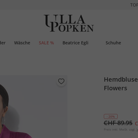
TO
der
Wäsche
SALE %
Beatrice Egli
Schuhe
Hemdbluse, 
Flowers
- 20%
CHF 89.95
C
Preis inkl. MwSt. zzgl.
V