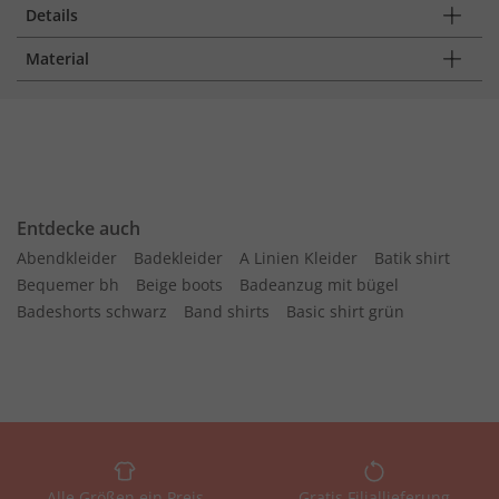
Details
Material
Entdecke auch
Abendkleider
Badekleider
A Linien Kleider
Batik shirt
Bequemer bh
Beige boots
Badeanzug mit bügel
Badeshorts schwarz
Band shirts
Basic shirt grün
Alle Größen ein Preis
Gratis Filiallieferung