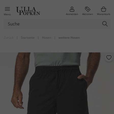
Anmelden
Aktionen
Warenkorb
Menü
Zurück
|
Startseite
|
Hosen
|
weitere Hosen