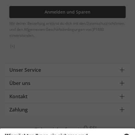
Anmelden und Sparen
Mit deiner Bestellung erklärst du dich mit den Datenschutzrichtlinien
und den Allgemeinen Geschäftsbedingungen von JP1880
einverstanden.
[+]
Unser Service
Über uns
Kontakt
Zahlung
Sicher einkaufen mit