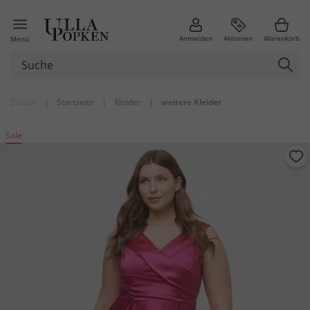
Anmelden
Aktionen
Warenkorb
Menü
Zurück
|
Startseite
|
Kleider
|
weitere Kleider
Sale