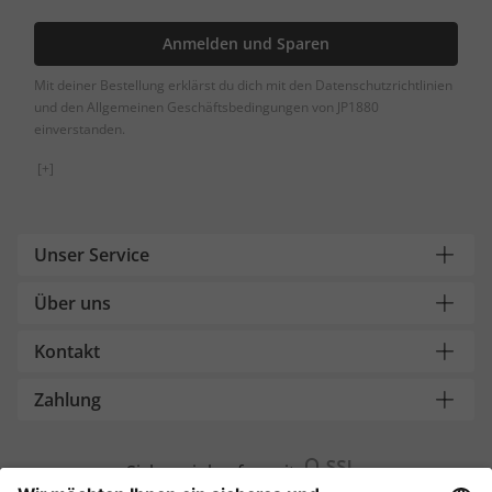
Anmelden und Sparen
Mit deiner Bestellung erklärst du dich mit den Datenschutzrichtlinien
und den Allgemeinen Geschäftsbedingungen von JP1880
einverstanden.
[+]
Unser Service
Über uns
Kontakt
Zahlung
Sicher einkaufen mit