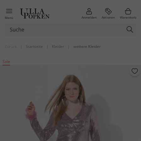
Anmelden
Aktionen
Warenkorb
Menü
Zurück
|
Startseite
|
Kleider
|
weitere Kleider
Sale