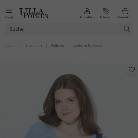
Anmelden
Aktionen
Warenkorb
Menü
Zurück
|
Startseite
|
Pullover
|
weitere Pullover