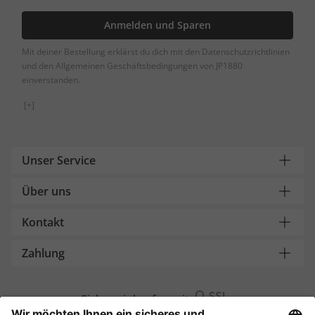
Anmelden und Sparen
Mit deiner Bestellung erklärst du dich mit den Datenschutzrichtlinien
und den Allgemeinen Geschäftsbedingungen von JP1880
einverstanden.
[+]
Unser Service
Über uns
Kontakt
Zahlung
Sicher einkaufen mit