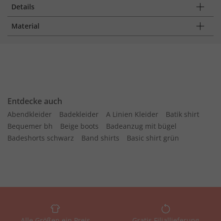
Details
Material
Entdecke auch
Abendkleider
Badekleider
A Linien Kleider
Batik shirt
Bequemer bh
Beige boots
Badeanzug mit bügel
Badeshorts schwarz
Band shirts
Basic shirt grün
Alle Größen ein Preis
Gratis Filiallieferung