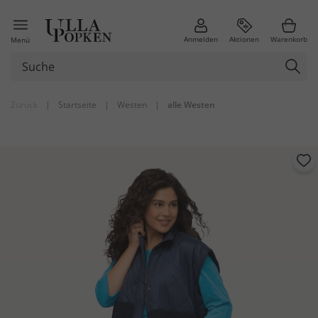
Anmelden
Aktionen
Warenkorb
Menü
Zurück
|
Startseite
|
Westen
|
alle Westen