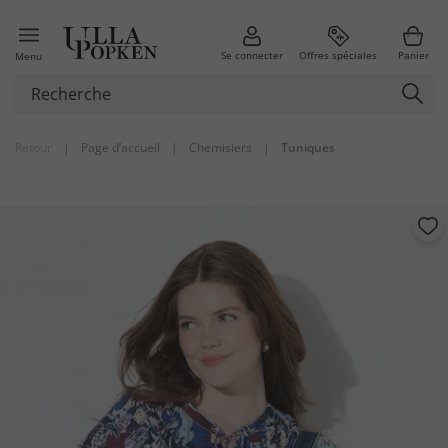
Se connecter
Offres spéciales
Panier
Menu
Retour
|
Page d’accueil
|
Chemisiers
|
Tuniques