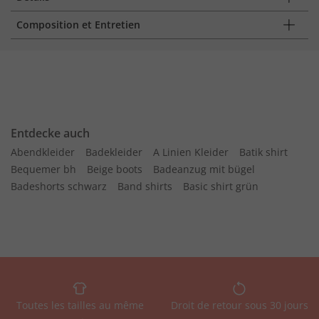
Composition et Entretien
Entdecke auch
Abendkleider
Badekleider
A Linien Kleider
Batik shirt
Bequemer bh
Beige boots
Badeanzug mit bügel
Badeshorts schwarz
Band shirts
Basic shirt grün
Toutes les tailles au même
Droit de retour sous 30 jours