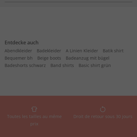
Entdecke auch
Abendkleider
Badekleider
A Linien Kleider
Batik shirt
Bequemer bh
Beige boots
Badeanzug mit bügel
Badeshorts schwarz
Band shirts
Basic shirt grün
Toutes les tailles au même
Droit de retour sous 30 jours
prix