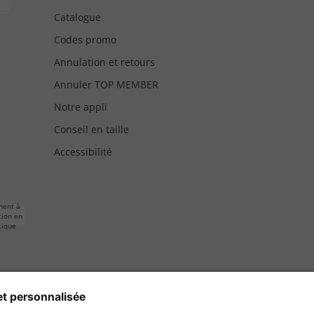
Catalogue
Codes promo
Annulation et retours
Annuler TOP MEMBER
Notre appli
Conseil en taille
Accessibilité
ment à
tion en
tique