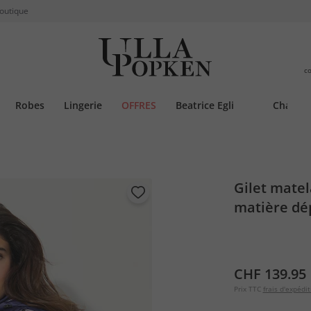
boutique
c
Robes
Lingerie
OFFRES
Beatrice Egli
Chauss
Gilet mate
matière dé
CHF 139.95
Prix TTC
frais d'expédit