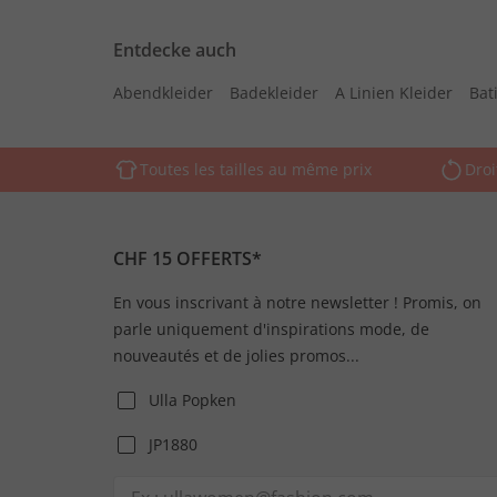
Entdecke auch
Abendkleider
Badekleider
A Linien Kleider
Bati
Toutes les tailles au même prix
Droi
CHF 15 OFFERTS*
En vous inscrivant à notre newsletter ! Promis, on
parle uniquement d'inspirations mode, de
nouveautés et de jolies promos...
Ulla Popken
JP1880