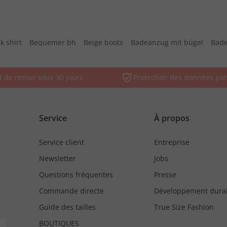
k shirt
Bequemer bh
Beige boots
Badeanzug mit bügel
Bade
t de retour sous 30 jours
Protection des données par
Service
À propos
Service client
Entreprise
Newsletter
Jobs
Questions fréquentes
Presse
Commande directe
Développement dura
Guide des tailles
True Size Fashion
BOUTIQUES