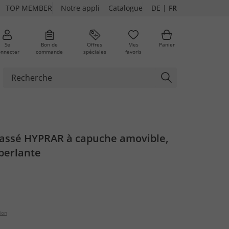
TOP MEMBER
Notre appli
Catalogue
DE
|
FR
Se
Bon de
Offres
Mes
Panier
onnecter
commande
spéciales
favoris
ures
lassé HYPRAR à capuche amovible,
perlante
ion