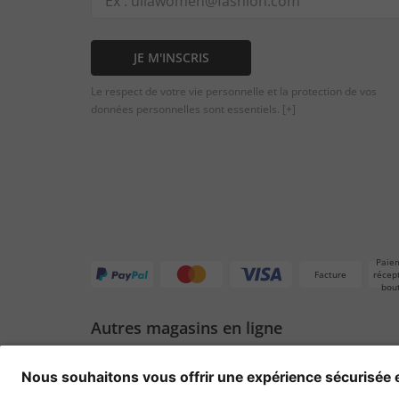
JE M'INSCRIS
Le respect de votre vie personnelle et la protection de vos
données personnelles sont essentiels.
[+]
Paie
Facture
récep
bou
Autres magasins en ligne
Suisse