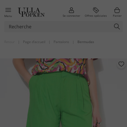
Se connecter
Offres spéciales
Panier
Menu
Retour
|
Page d’accueil
|
Pantalons
|
Bermudas