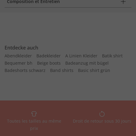
Composition et Entretien
Entdecke auch
Abendkleider
Badekleider
A Linien Kleider
Batik shirt
Bequemer bh
Beige boots
Badeanzug mit bügel
Badeshorts schwarz
Band shirts
Basic shirt grün
Toutes les tailles au même
Droit de retour sous 30 jours
prix