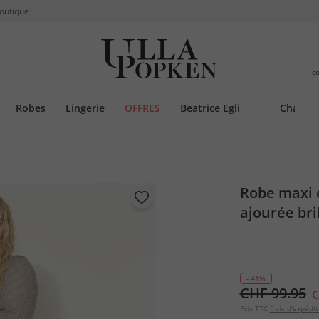
boutique
c
Robes
Lingerie
OFFRES
Beatrice Egli
Chauss
Robe maxi 
ajourée bri
- 41%
CHF 99.95
C
Prix TTC
frais d'expédit