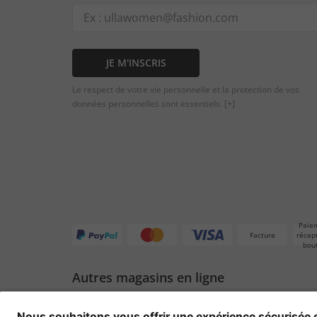
JE M'INSCRIS
Le respect de votre vie personnelle et la protection de vos
données personnelles sont essentiels.
[+]
Paie
Facture
récep
bou
Autres magasins en ligne
Suisse