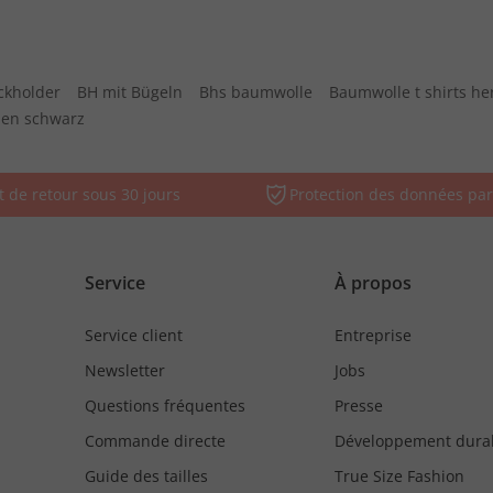
eckholder
BH mit Bügeln
Bhs baumwolle
Baumwolle t shirts he
men schwarz
t de retour sous 30 jours
Protection des données par
Service
À propos
Service client
Entreprise
Newsletter
Jobs
Questions fréquentes
Presse
Commande directe
Développement dura
Guide des tailles
True Size Fashion