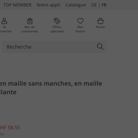
TOP MEMBER
Notre appli
Catalogue
DE
|
FR
Se
Bon de
Offres
Mes
Panier
onnecter
commande
spéciales
favoris
ures
en maille sans manches, en maille
llante
HF 58.55
ion