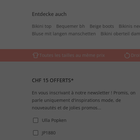
Entdecke auch
Bikini top
Bequemer bh
Beige boots
Bikinis n
Bluse mit langen manschetten
Bikini oberteil da
Toutes les tailles au même prix
Droi
CHF 15 OFFERTS*
En vous inscrivant à notre newsletter ! Promis, on
parle uniquement d'inspirations mode, de
nouveautés et de jolies promos...
Ulla Popken
JP1880