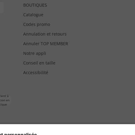
BOUTIQUES
Catalogue
Codes promo
Annulation et retours
Annuler TOP MEMBER
Notre appli
Conseil en taille
Accessibilité
ment à
tion en
tique