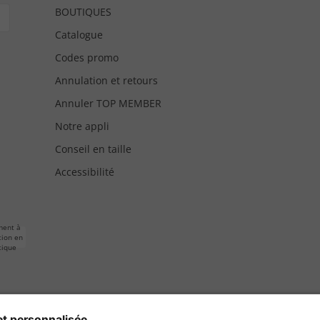
BOUTIQUES
Catalogue
Codes promo
Annulation et retours
Annuler TOP MEMBER
Notre appli
Conseil en taille
Accessibilité
ment à
tion en
tique