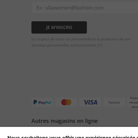
JE M'INSCRIS
Le respect de votre vie personnelle et la protection de vos
données personnelles sont essentiels.
[+]
Paie
Facture
récep
bou
Autres magasins en ligne
Suisse