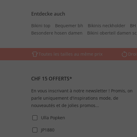
Entdecke auch
Bikini top
Bequemer bh
Bikinis neckholder
BH 
Besondere hosen damen
Bikini oberteil damen s
Toutes les tailles au même prix
Droi
CHF 15 OFFERTS*
En vous inscrivant à notre newsletter ! Promis, on
parle uniquement d'inspirations mode, de
nouveautés et de jolies promos...
Ulla Popken
JP1880