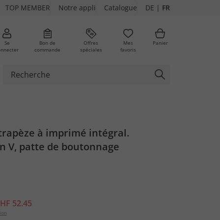
TOP MEMBER
Notre appli
Catalogue
DE
|
FR
Se
Bon de
Offres
Mes
Panier
onnecter
commande
spéciales
favoris
ures
rapèze à imprimé intégral.
n V, patte de boutonnage
HF 52.45
ion