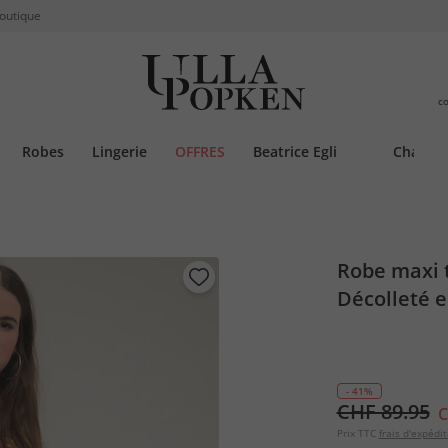
boutique
c
Robes
Lingerie
OFFRES
Beatrice Egli
Chauss
Robe maxi t
Décolleté e
- 41%
CHF 89.95
C
Prix TTC
frais d'expédit