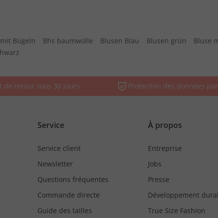
mit Bügeln
Bhs baumwolle
Blusen Blau
Blusen grün
Bluse 
chwarz
t de retour sous 30 jours
Protection des données par
Service
À propos
Service client
Entreprise
Newsletter
Jobs
Questions fréquentes
Presse
Commande directe
Développement dura
Guide des tailles
True Size Fashion