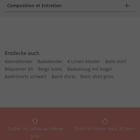
Composition et Entretien
Entdecke auch
Abendkleider
Badekleider
A Linien Kleider
Batik shirt
Bequemer bh
Beige boots
Badeanzug mit bügel
Badeshorts schwarz
Band shirts
Basic shirt grün
Toutes les tailles au même
Droit de retour sous 30 jours
prix