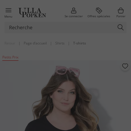
Se connecter
Offres spéciales
Panier
Menu
Retour
|
Page d’accueil
|
Shirts
|
T-shirts
Petits Prix