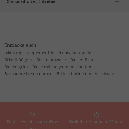
Composition et Entretien
Entdecke auch
Bikini top
Bequemer bh
Bikinis neckholder
BH mit Bügeln
Bhs baumwolle
Blusen Blau
Blusen grün
Bluse mit langen manschetten
Besondere hosen damen
Bikini oberteil damen schwarz
Toutes les tailles au même
Droit de retour sous 30 jours
prix