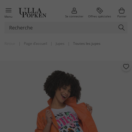
Se connecter
Offres spéciales
Panier
Menu
Retour
|
Page d’accueil
|
Jupes
|
Toutes les jupes