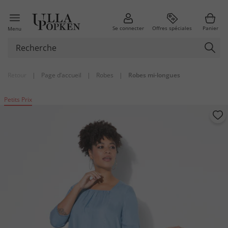
Se connecter
Offres spéciales
Panier
Menu
Retour
|
Page d’accueil
|
Robes
|
Robes mi-longues
Petits Prix