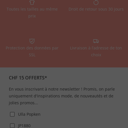
Toutes les tailles au même
Droit de retour sous 30 jours
prix
Protection des données par
Livraison à l’adresse de ton
SSL
choix
CHF 15 OFFERTS*
En vous inscrivant à notre newsletter ! Promis, on parle
uniquement d'inspirations mode, de nouveautés et de
jolies promos...
Ulla Popken
JP1880