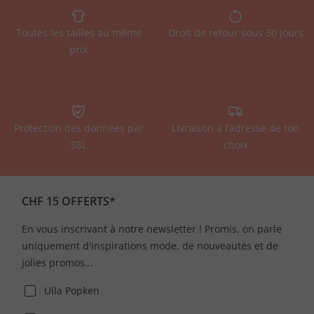
Toutes les tailles au même
Droit de retour sous 30 jours
prix
Protection des données par
Livraison à l’adresse de ton
SSL
choix
CHF 15 OFFERTS*
En vous inscrivant à notre newsletter ! Promis, on parle
uniquement d'inspirations mode, de nouveautés et de
jolies promos...
Ulla Popken