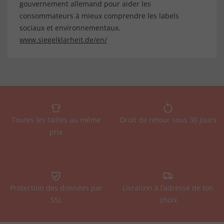
gouvernement allemand pour aider les
consommateurs à mieux comprendre les labels
sociaux et environnementaux.
www.siegelklarheit.de/en/
Toutes les tailles au même
Droit de retour sous 30 jours
prix
Protection des données par
Livraison à l’adresse de ton
SSL
choix