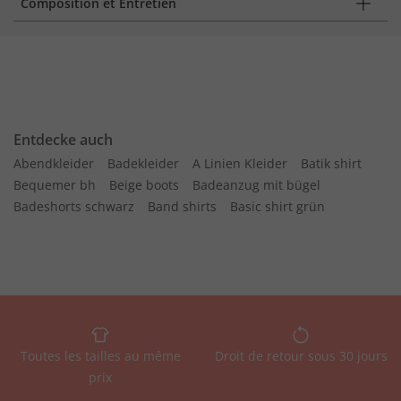
Composition et Entretien
Entdecke auch
Abendkleider
Badekleider
A Linien Kleider
Batik shirt
Bequemer bh
Beige boots
Badeanzug mit bügel
Badeshorts schwarz
Band shirts
Basic shirt grün
Toutes les tailles au même
Droit de retour sous 30 jours
prix