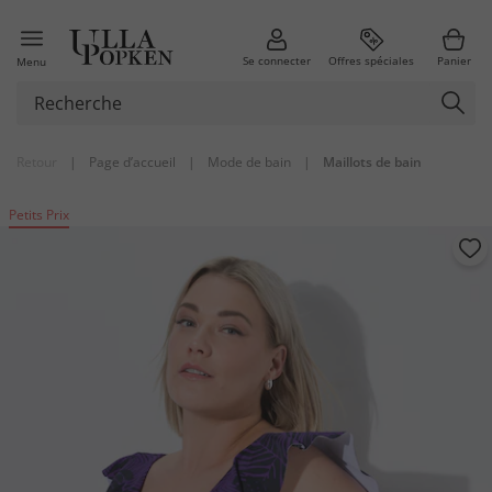
Se connecter
Offres spéciales
Panier
Menu
Retour
|
Page d’accueil
|
Mode de bain
|
Maillots de bain
Petits Prix