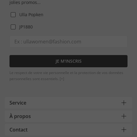
jolies promos...
Ulla Popken
JP1880
JE M'INSCRIS
Le respect de votre vie personnelle et la protection de vos données
personnelles sont essentiels.
[+]
Service
À propos
Contact