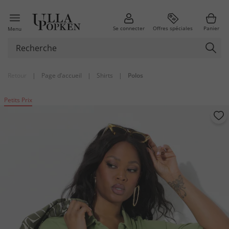
Se connecter
Offres spéciales
Panier
Menu
Retour
|
Page d’accueil
|
Shirts
|
Polos
Petits Prix