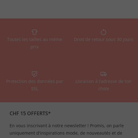
Toutes les tailles au même
Droit de retour sous 30 jours
prix
Protection des données par
Livraison à l’adresse de ton
SSL
choix
CHF 15 OFFERTS*
En vous inscrivant à notre newsletter ! Promis, on parle
uniquement d'inspirations mode, de nouveautés et de