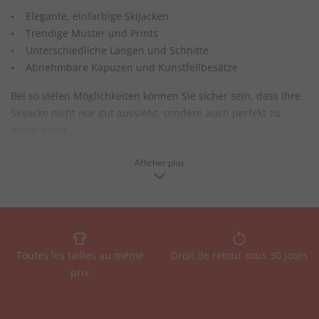
• Elegante, einfarbige Skijacken
• Trendige Muster und Prints
• Unterschiedliche Längen und Schnitte
• Abnehmbare Kapuzen und Kunstfellbesätze
Bei so vielen Möglichkeiten können Sie sicher sein, dass Ihre
Skijacke nicht nur gut aussieht, sondern auch perfekt zu
Ihnen passt.
Afficher plus
Hochwertige Materialien unserer Damen
Skijacken für höchsten Komfort
Bei der Auswahl der Materialien für unsere Skijacken in
Übergrößen steht Komfort an erster Stelle. Wir verwenden
Toutes les tailles au même
Droit de retour sous 30 jours
ausschließlich hochwertige, atmungsaktive Stoffe, die
prix
hervorragende Isolationseigenschaften bieten und
gleichzeitig leicht und bequem sind. Unsere Skijacken sind
ausgestattet mit: