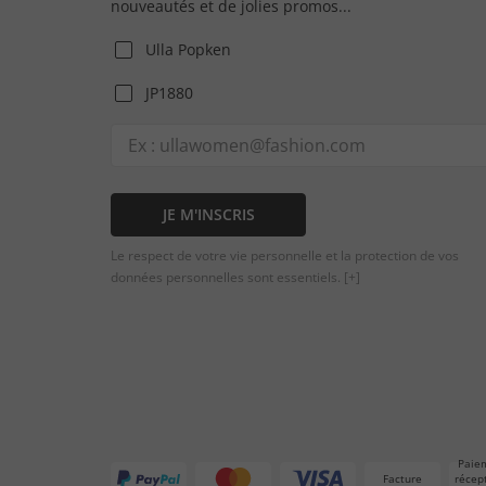
nouveautés et de jolies promos...
Ulla Popken
JP1880
JE M'INSCRIS
Le respect de votre vie personnelle et la protection de vos
données personnelles sont essentiels.
[+]
Paie
Facture
récep