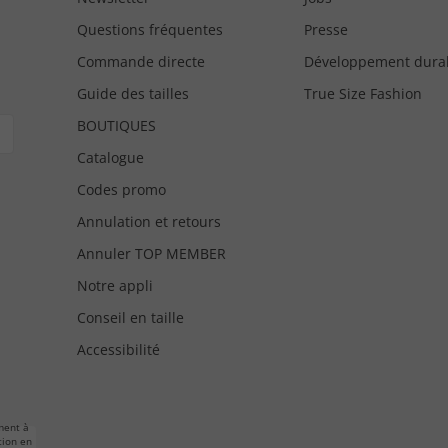
Questions fréquentes
Presse
Commande directe
Développement dura
Guide des tailles
True Size Fashion
BOUTIQUES
Catalogue
Codes promo
Annulation et retours
Annuler TOP MEMBER
Notre appli
Conseil en taille
Accessibilité
ment à
tion en