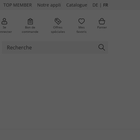
TOP MEMBER
Notre appli
Catalogue
DE
|
FR
Se
Bon de
Offres
Mes
Panier
onnecter
commande
spéciales
favoris
ures