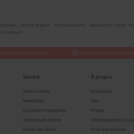
eckholder
BH mit Bügeln
Bhs baumwolle
Baumwolle t shirts he
men schwarz
t de retour sous 30 jours
Protection des données par
Service
À propos
Service client
Entreprise
Newsletter
Jobs
Questions fréquentes
Presse
Commande directe
Développement dura
Guide des tailles
True Size Fashion