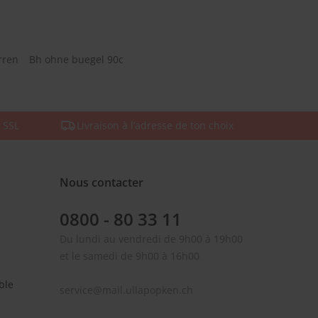
rren
Bh ohne buegel 90c
 SSL
Livraison à l’adresse de ton choix
Nous contacter
0800 - 80 33 11
Du lundi au vendredi de 9h00 à 19h00
et le samedi de 9h00 à 16h00
ble
service@mail.ullapopken.ch