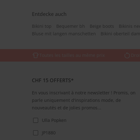
Entdecke auch
Bikini top
Bequemer bh
Beige boots
Bikinis n
Bluse mit langen manschetten
Bikini oberteil da
Toutes les tailles au même prix
Droi
CHF 15 OFFERTS*
En vous inscrivant à notre newsletter ! Promis, on
parle uniquement d'inspirations mode, de
nouveautés et de jolies promos...
Ulla Popken
JP1880