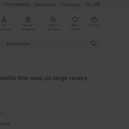
TOP MEMBER
Notre appli
Catalogue
DE
|
FR
Se
Bon de
Offres
Mes
Panier
onnecter
commande
spéciales
favoris
ures
aille fine avec un large revers
ion
foncé