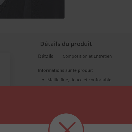
Détails du produit
Détails
Composition et Entretien
Informations sur le produit
Maille fine, douce et confortable
Large revers
Matière agréablement chaude
Va avec toutes les tenues
23 cm x 23 cm avec revers de 8 cm
Bonnet en maille