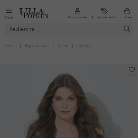
Se connecter
Offres spéciales
Panier
Menu
Retour
|
Page d’accueil
|
Shirts
|
T-shirts