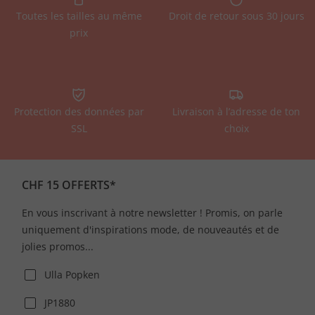
Toutes les tailles au même
Droit de retour sous 30 jours
prix
Protection des données par
Livraison à l’adresse de ton
SSL
choix
CHF 15 OFFERTS*
En vous inscrivant à notre newsletter ! Promis, on parle
uniquement d'inspirations mode, de nouveautés et de
jolies promos...
Ulla Popken
JP1880