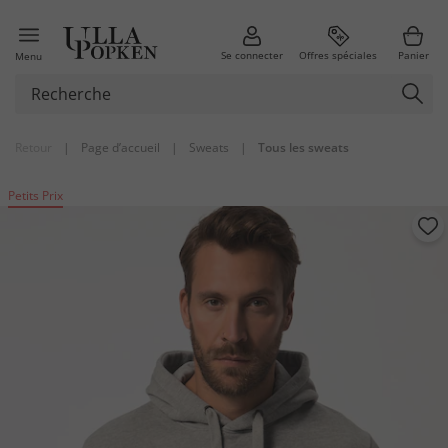
Se connecter
Offres spéciales
Panier
Menu
Retour
|
Page d’accueil
|
Sweats
|
Tous les sweats
Petits Prix