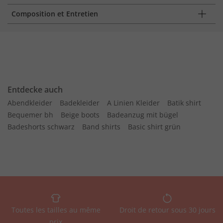
Composition et Entretien
Entdecke auch
Abendkleider
Badekleider
A Linien Kleider
Batik shirt
Bequemer bh
Beige boots
Badeanzug mit bügel
Badeshorts schwarz
Band shirts
Basic shirt grün
Toutes les tailles au même
Droit de retour sous 30 jours
prix