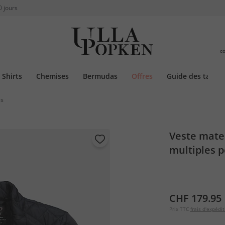
0 jours
c
Shirts
Chemises
Bermudas
Offres
Guide des tailles
es
Veste matel
multiples p
CHF 179.95
Prix TTC
frais d'expédit