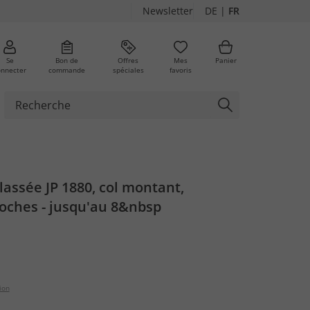
Newsletter
DE
|
FR
Se
Bon de
Offres
Mes
Panier
onnecter
commande
spéciales
favoris
assée JP 1880, col montant,
oches - jusqu'au 8&nbsp
ion