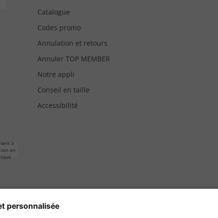
Catalogue
Codes promo
Annulation et retours
Annuler TOP MEMBER
Notre appli
Conseil en taille
Accessibilité
ment à
tion en
tique