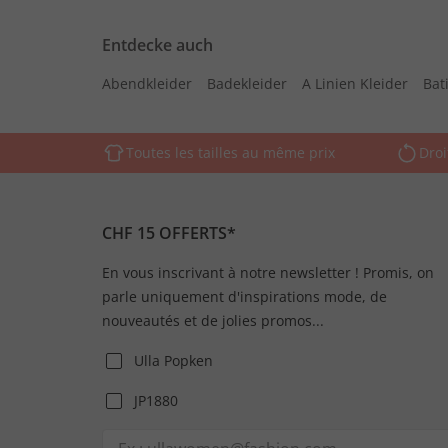
Entdecke auch
Abendkleider
Badekleider
A Linien Kleider
Bati
Toutes les tailles au même prix
Droi
CHF 15 OFFERTS*
En vous inscrivant à notre newsletter ! Promis, on
parle uniquement d'inspirations mode, de
nouveautés et de jolies promos...
Ulla Popken
JP1880