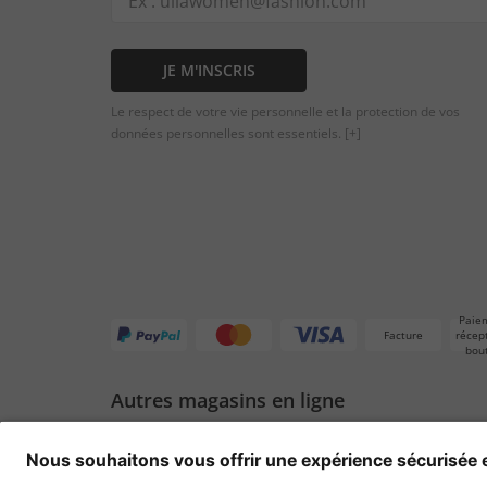
JE M'INSCRIS
Le respect de votre vie personnelle et la protection de vos
données personnelles sont essentiels.
[+]
Paie
Facture
récep
bou
Autres magasins en ligne
Suisse