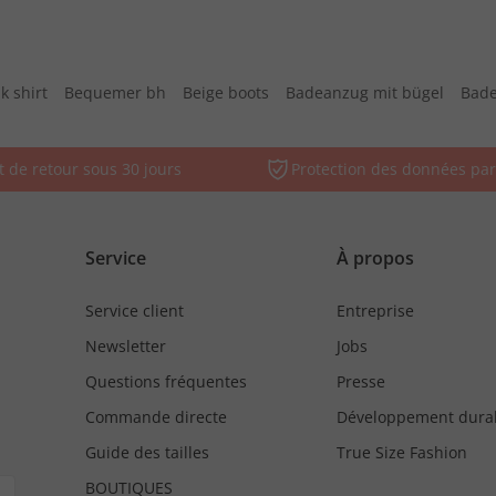
k shirt
Bequemer bh
Beige boots
Badeanzug mit bügel
Bade
t de retour sous 30 jours
Protection des données par
Service
À propos
Service client
Entreprise
Newsletter
Jobs
Questions fréquentes
Presse
Commande directe
Développement dura
Guide des tailles
True Size Fashion
BOUTIQUES