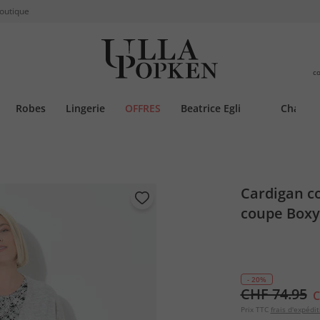
boutique
c
Robes
Lingerie
OFFRES
Beatrice Egli
Chauss
Cardigan co
coupe Boxy
- 20%
CHF 74.95
C
Prix TTC
frais d'expédit