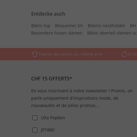
Entdecke auch
Bikini top
Bequemer bh
Bikinis neckholder
BH 
Besondere hosen damen
Bikini oberteil damen s
Toutes les tailles au même prix
Droi
CHF 15 OFFERTS*
En vous inscrivant à notre newsletter ! Promis, on
parle uniquement d'inspirations mode, de
nouveautés et de jolies promos...
Ulla Popken
JP1880