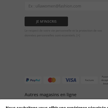
JE M'INSCRIS
Le respect de votre vie personnelle et la protection de vos
données personnelles sont essentiels.
[+]
Paie
Facture
récep
bou
Autres magasins en ligne
Suisse