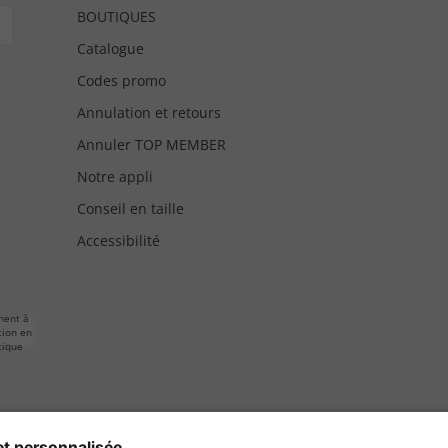
BOUTIQUES
Catalogue
Codes promo
Annulation et retours
Annuler TOP MEMBER
Notre appli
Conseil en taille
Accessibilité
ment à
tion en
tique