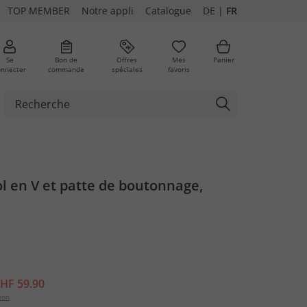
TOP MEMBER
Notre appli
Catalogue
DE
|
FR
Se
Bon de
Offres
Mes
Panier
onnecter
commande
spéciales
favoris
ures
l en V et patte de boutonnage,
HF 59.90
ion