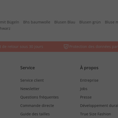
mit Bügeln
Bhs baumwolle
Blusen Blau
Blusen grün
Bluse 
chwarz
t de retour sous 30 jours
Protection des données par
Service
À propos
Service client
Entreprise
Newsletter
Jobs
Questions fréquentes
Presse
Commande directe
Développement dura
Guide des tailles
True Size Fashion